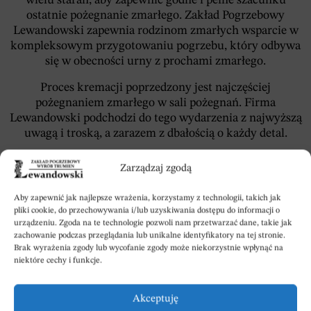
wielu starań, aby zapewnić godne i pełne szacunku
ostatnie pożegnanie zmarłego. Zakład Pogrzebowy
Lewandowski zapewnia rodzinom zmarłych wsparcie w
kompleksowym przygotowaniu pogrzebu, który odbywa
się w obecności urny z prochami zmarłego.
Proces kremacji poprzedzony jest najczęściej
pożegnaniem zmarłego w sali pożegnań. Firma
Lewandowski podchodzi do tego wydarzenia z najwyższą
uwagą i troską, a zarazem z dbałością o każdy detal.
Podczas organizacji pogrzebu z uprzednią kremacją,
Zarządzaj zgodą
Zakład Pogrzebowy Lewandowski dba nie tylko o
wszelkie techniczne i logistyczne aspekty tego procesu,
Aby zapewnić jak najlepsze wrażenia, korzystamy z technologii, takich jak
lecz także o spełnienie różnorodnych próśb klientów.
pliki cookie, do przechowywania i/lub uzyskiwania dostępu do informacji o
Służymy wsparciem w każdym działaniu: od załatwienia
urządzeniu. Zgoda na te technologie pozwoli nam przetwarzać dane, takie jak
formalności administracyjnych, po organizację
zachowanie podczas przeglądania lub unikalne identyfikatory na tej stronie.
Brak wyrażenia zgody lub wycofanie zgody może niekorzystnie wpłynąć na
ceremonii pożegnalnej i dostarczenie prochów zmarłego
niektóre cechy i funkcje.
rodzinie.
Firma Lewandowski z Kowala oferuje szeroki wybór urn
Akceptuję
kremacyjnych, które stanowią godne miejsce