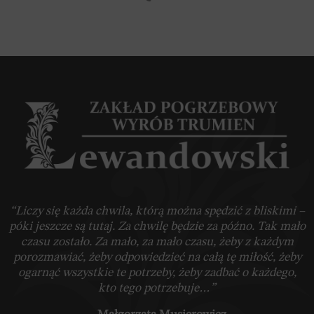
“Liczy się każda chwila, którą można spędzić z bliskimi –
póki jeszcze są tutaj. Za chwilę będzie za późno. Tak mało
czasu zostało. Za mało, za mało czasu, żeby z każdym
porozmawiać, żeby odpowiedzieć na całą tę miłość, żeby
ogarnąć wszystkie te potrzeby, żeby zadbać o każdego,
kto tego potrzebuje…”