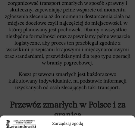
zorganizować transport zmarłych w sposób sprawny i
skuteczny, zapewniając pełne wsparcie od momentu
zgłoszenia zlecenia aż do momentu dostarczenia ciała na
miejsce docelowe czyli najczęściej do miejscowości, w
której planowany jest pochówek. Dbamy o wszystkie
niezbędne formalności oraz zapewniamy pełne wsparcie
logistyczne, aby proces ten przebiegał zgodnie z
wszelkimi przepisami krajowymi i międzynarodowymi
oraz standardami, przewidzianymi dla tego typu operacji
w branży pogrzebowej.
Koszt przewozu zmarłych jest każdorazowo
kalkulowany indywidualnie, na podstawie informacji
uzyskanych od osób zlecających taki transport.
Przewóz zmarłych w Polsce i za
granicą
Zarządzaj zgodą
Niezależnie od tego, czy transport zwłok lub prochów