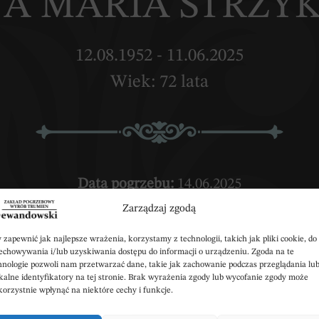
NA MARIA STRZ
12.08.1952 - 11.06.2025
Wiek: 72 lata
Data pogrzebu:
14.06.2025
Zarządzaj zgodą
bota) w Kościele Parafialnym p.w. św. Idziego w C
Wyprowadzenie do grobu o godz.
15:30
 zapewnić jak najlepsze wrażenia, korzystamy z technologii, takich jak pliki cookie, do
echowywania i/lub uzyskiwania dostępu do informacji o urządzeniu. Zgoda na te
hnologie pozwoli nam przetwarzać dane, takie jak zachowanie podczas przeglądania lu
:
Parafialny w Choceniu
ul. Jarzębinowa 2, 87-
kalne identyfikatory na tej stronie. Brak wyrażenia zgody lub wycofanie zgody może
korzystnie wpłynąć na niektóre cechy i funkcje.