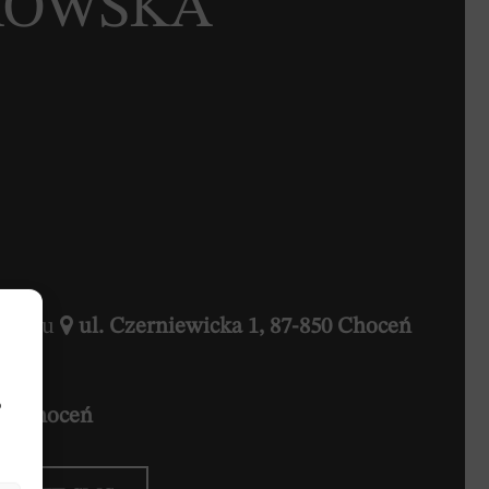
YKOWSKA
hoceniu
ul. Czerniewicka 1, 87-850 Choceń
b
850 Choceń