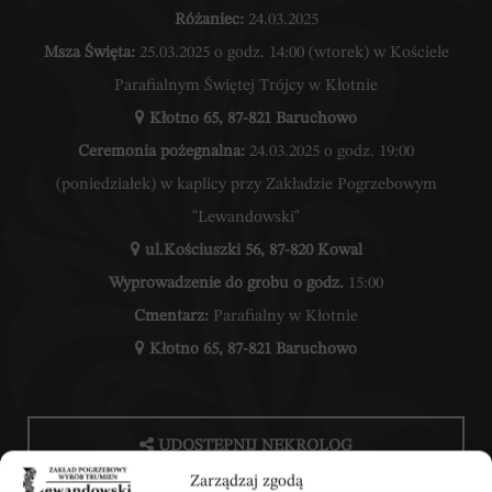
Różaniec:
24.03.2025
Msza Święta:
25.03.2025 o godz. 14:00 (wtorek) w Kościele
Parafialnym Świętej Trójcy w Kłotnie
Kłotno 65, 87-821 Baruchowo
Ceremonia pożegnalna:
24.03.2025 o godz. 19:00
(poniedziałek) w kaplicy przy Zakładzie Pogrzebowym
"Lewandowski"
ul.Kościuszki 56, 87-820 Kowal
Wyprowadzenie do grobu o godz.
15:00
Cmentarz:
Parafialny w Kłotnie
Kłotno 65, 87-821 Baruchowo
UDOSTĘPNIJ NEKROLOG
Zarządzaj zgodą