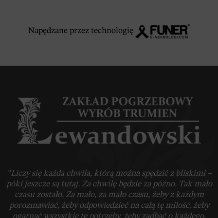
Napędzane przez technologię
“Liczy się każda chwila, którą można spędzić z bliskimi –
póki jeszcze są tutaj. Za chwilę będzie za późno. Tak mało
czasu zostało. Za mało, za mało czasu, żeby z każdym
porozmawiać, żeby odpowiedzieć na całą tę miłość, żeby
ogarnąć wszystkie te potrzeby, żeby zadbać o każdego,