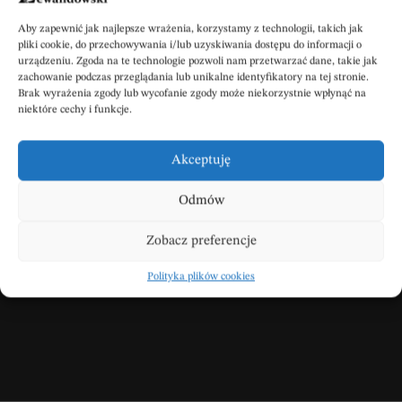
POBIERZ POWIADOMIENIE SMS
Aby zapewnić jak najlepsze wrażenia, korzystamy z technologii, takich jak
pliki cookie, do przechowywania i/lub uzyskiwania dostępu do informacji o
urządzeniu. Zgoda na te technologie pozwoli nam przetwarzać dane, takie jak
zachowanie podczas przeglądania lub unikalne identyfikatory na tej stronie.
Brak wyrażenia zgody lub wycofanie zgody może niekorzystnie wpłynąć na
niektóre cechy i funkcje.
Akceptuję
Wpisz swoje kondolencje
Odmów
Zobacz preferencje
DODAJ KONDOLENCJE
Polityka plików cookies