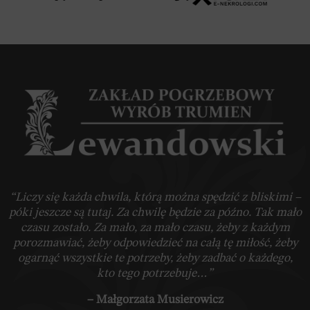
“Liczy się każda chwila, którą można spędzić z bliskimi –
póki jeszcze są tutaj. Za chwilę będzie za późno. Tak mało
czasu zostało. Za mało, za mało czasu, żeby z każdym
porozmawiać, żeby odpowiedzieć na całą tę miłość, żeby
ogarnąć wszystkie te potrzeby, żeby zadbać o każdego,
kto tego potrzebuje…”
– Małgorzata Musierowicz