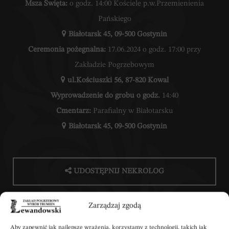
Msza Święta:
o godz. 14:00 Kościele p.w.Przemienienia
Pańskiego
Białotarsk 45, 09-500 Gostynin
Ceremonia pożegnalna:
17.06.2024 o godz. 17:00 przy
Zakładzie Pogrzebowym
ul.Kościuszki 56, 87-820 Kowal
Wyprowadzenie do grobu o godz.
14:40
Cmentarz:
Parafialny w Białotarsku
Białotarsk 45, 09-500 Gostynin
UDOSTĘPNIJ NEKROLOG
Zarządzaj zgodą
POBIERZ POWIADOMIENIE SMS
Aby zapewnić jak najlepsze wrażenia, korzystamy z technologii, takich jak