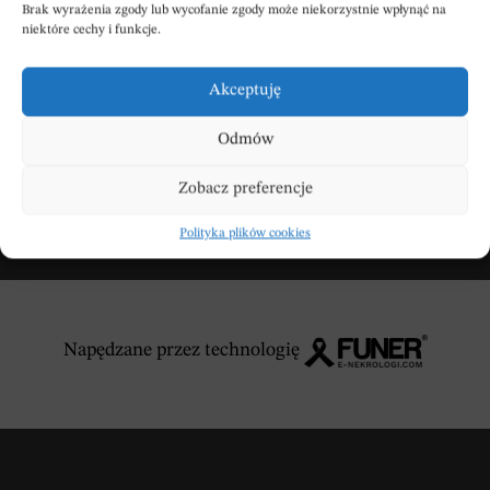
Brak wyrażenia zgody lub wycofanie zgody może niekorzystnie wpłynąć na
niektóre cechy i funkcje.
Akceptuję
DODAJ KONDOLENCJE
Odmów
Zobacz preferencje
Polityka plików cookies
Napędzane przez technologię