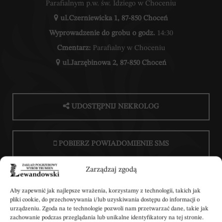
Parafialnym p.w. św. Idziego w Choceniu
ul.Czerniewicka 1, 87-850 Choceń
Wyprowadzenie do grobu o godz.
14:30
Cmentarz:
Parafialny w Choceniu
ul.Jarzębinowa 2, 87-850 Choceń
UDOSTĘPNIJ NEKROLOG
POBIERZ POWIADOMIENIE SMS
Zarządzaj zgodą
Aby zapewnić jak najlepsze wrażenia, korzystamy z technologii, takich jak
pliki cookie, do przechowywania i/lub uzyskiwania dostępu do informacji o
urządzeniu. Zgoda na te technologie pozwoli nam przetwarzać dane, takie jak
Wpisz swoje kondolencje
zachowanie podczas przeglądania lub unikalne identyfikatory na tej stronie.