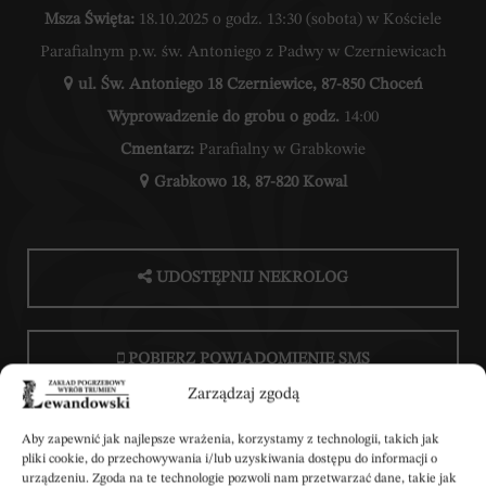
Msza Święta:
18.10.2025 o godz. 13:30 (sobota) w Kościele
Parafialnym p.w. św. Antoniego z Padwy w Czerniewicach
ul. Św. Antoniego 18 Czerniewice, 87-850 Choceń
Wyprowadzenie do grobu o godz.
14:00
Cmentarz:
Parafialny w Grabkowie
Grabkowo 18, 87-820 Kowal
UDOSTĘPNIJ NEKROLOG
POBIERZ POWIADOMIENIE SMS
Zarządzaj zgodą
Aby zapewnić jak najlepsze wrażenia, korzystamy z technologii, takich jak
pliki cookie, do przechowywania i/lub uzyskiwania dostępu do informacji o
urządzeniu. Zgoda na te technologie pozwoli nam przetwarzać dane, takie jak