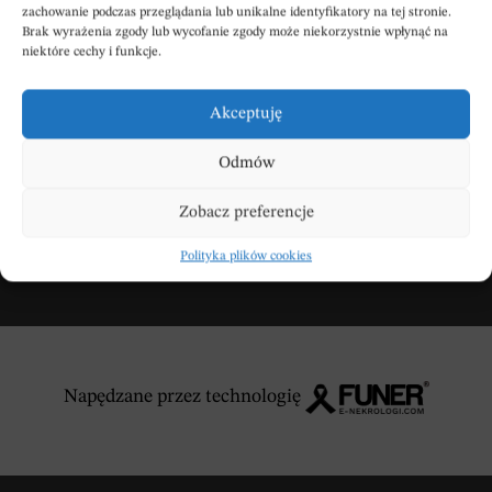
zachowanie podczas przeglądania lub unikalne identyfikatory na tej stronie.
Brak wyrażenia zgody lub wycofanie zgody może niekorzystnie wpłynąć na
Wpisz swoje kondolencje
niektóre cechy i funkcje.
Akceptuję
DODAJ KONDOLENCJE
Odmów
Zobacz preferencje
Polityka plików cookies
Napędzane przez technologię