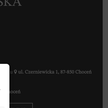
SKA
hoceniu
ul. Czerniewicka 1, 87-850 Choceń
b
850 Choceń