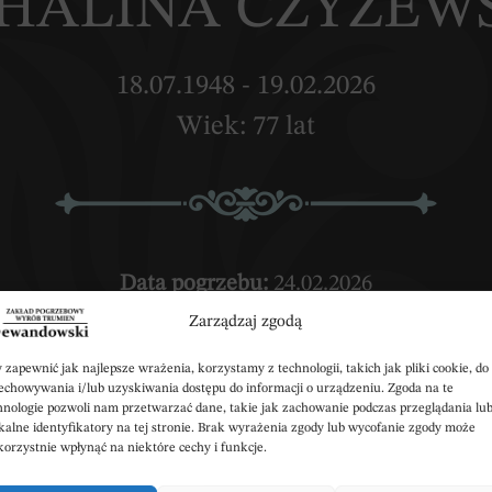
. HALINA CZYŻEW
18.07.1948 - 19.02.2026
Wiek: 77 lat
Data pogrzebu:
24.02.2026
Zarządzaj zgodą
orek) w Kościele Parafialnym p.w. św. Idziego w C
Wyprowadzenie do grobu o godz.
14:30
 zapewnić jak najlepsze wrażenia, korzystamy z technologii, takich jak pliki cookie, do
echowywania i/lub uzyskiwania dostępu do informacji o urządzeniu. Zgoda na te
hnologie pozwoli nam przetwarzać dane, takie jak zachowanie podczas przeglądania lu
:
Parafialny w Choceniu
ul. Jarzębinowa 2, 87-
kalne identyfikatory na tej stronie. Brak wyrażenia zgody lub wycofanie zgody może
korzystnie wpłynąć na niektóre cechy i funkcje.