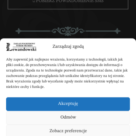
POBIERZ POWIADOMIENIE SMS
Wpisz swoje kondolencje
Zarządzaj zgodą
Aby zapewnić jak najlepsze wrażenia, korzystamy z technologii, takich jak
pliki cookie, do przechowywania i/lub uzyskiwania dostępu do informacji o
urządzeniu. Zgoda na te technologie pozwoli nam przetwarzać dane, takie jak
DODAJ KONDOLENCJE
zachowanie podczas przeglądania lub unikalne identyfikatory na tej stronie.
Brak wyrażenia zgody lub wycofanie zgody może niekorzystnie wpłynąć na
niektóre cechy i funkcje.
Akceptuję
GABRIELA CYRON
Odmów
03.06.2025, 18:00
Od kilku lat Kujawy nie byly
Zobacz preferencje