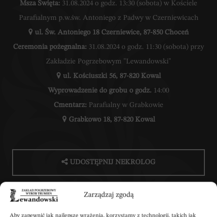
Msza Święta:
31.08.2024 o godz. 13:30 (sobota) w Kościele
Parafialnym p.w.św. Antoniego z Padwy w Czerniewicach
ul. Św. Antoniego 18 Czerniewice, 87-850 Choceń
Ceremonia pożegnalna:
31.08.2024 o godz. 11:30 (sobota) przy
Zakładzie Pogrzebowym "Lewandowski"
ul. Kościuszki 56, 87-820 Kowal
Wyprowadzenie do grobu o godz.
14:00
Cmentarz:
Parafialny w Grabkowie
Grabkowo 18, 87-820 Kowal
UDOSTĘPNIJ NEKROLOG
Zarządzaj zgodą
POBIERZ POWIADOMIENIE SMS
Aby zapewnić jak najlepsze wrażenia, korzystamy z technologii, takich jak