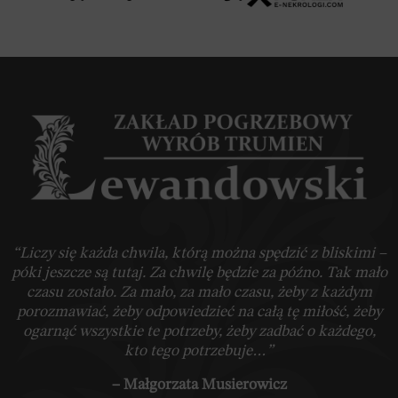
“Liczy się każda chwila, którą można spędzić z bliskimi –
póki jeszcze są tutaj. Za chwilę będzie za późno. Tak mało
czasu zostało. Za mało, za mało czasu, żeby z każdym
porozmawiać, żeby odpowiedzieć na całą tę miłość, żeby
ogarnąć wszystkie te potrzeby, żeby zadbać o każdego,
kto tego potrzebuje…”
– Małgorzata Musierowicz