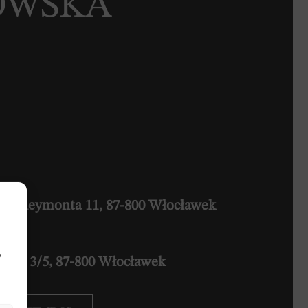
HOWSKA
la
Reymonta 11, 87-800 Włocławek
b
pina 3/5, 87-800 Włocławek