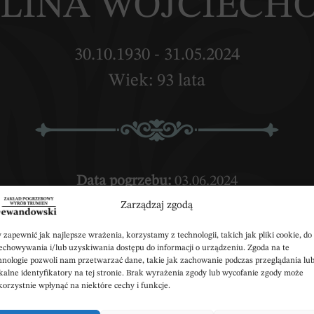
ALINA WOJCIEC
30.10.1930 - 31.05.2024
Wiek: 93 lata
Data pogrzebu:
03.06.2024
Zarządzaj zgodą
30 Kościół Parafialny p.w. Najświętszego Zbawicie
Wyprowadzenie do grobu o godz.
13:30
 zapewnić jak najlepsze wrażenia, korzystamy z technologii, takich jak pliki cookie, do
echowywania i/lub uzyskiwania dostępu do informacji o urządzeniu. Zgoda na te
hnologie pozwoli nam przetwarzać dane, takie jak zachowanie podczas przeglądania lu
alny ul.Chopina 3/5, 87-800 Włocławek
ul.Cho
kalne identyfikatory na tej stronie. Brak wyrażenia zgody lub wycofanie zgody może
korzystnie wpłynąć na niektóre cechy i funkcje.