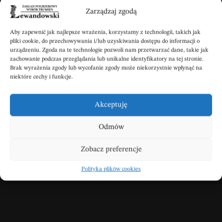
Wpisz swoje kondolencje
Zarządzaj zgodą
Aby zapewnić jak najlepsze wrażenia, korzystamy z technologii, takich jak
pliki cookie, do przechowywania i/lub uzyskiwania dostępu do informacji o
urządzeniu. Zgoda na te technologie pozwoli nam przetwarzać dane, takie jak
DODAJ KONDOLENCJE
zachowanie podczas przeglądania lub unikalne identyfikatory na tej stronie.
Brak wyrażenia zgody lub wycofanie zgody może niekorzystnie wpłynąć na
niektóre cechy i funkcje.
Akceptuję
SYLWESTER
Odmów
01.08.2025, 18:42
Wyrazy głębokiego
Zobacz preferencje
współczucia, z pamięcią w
Polityka plików cookies
modlitwie.