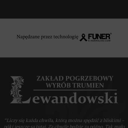
Napędzane przez technologię
“Liczy się każda chwila, którą można spędzić z bliskimi –
póki jeszcze są tutaj. Za chwilę będzie za późno. Tak mało