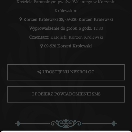
Kościele Parafialnym pw. św. Walentego w Korzeniu
Królewskim
Korzeń Królewski 38, 09-520 Korzeń Królewski
Wyprowadzenie do grobu o godz.
12:30
Cmentarz:
Katolicki Korzeń Królewski
09-520 Korzeń Królewski
UDOSTĘPNIJ NEKROLOG
POBIERZ POWIADOMIENIE SMS