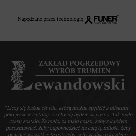
Napędzane przez technologię
“Liczy się każda chwila, którą można spędzić z bliskimi –
póki jeszcze są tutaj. Za chwilę będzie za późno. Tak mało
czasu zostało. Za mało, za mało czasu, żeby z każdym
porozmawiać, żeby odpowiedzieć na całą tę miłość, żeby
ogarnąć wszystkie te potrzeby, żeby zadbać o każdego,