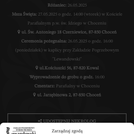
Różaniec:
26.05.2025
Msza Święta:
27.05.2025 o godz. 14:00 (wtorek) w Kościele
Parafialnym p.w. św. Idziego w Choceniu
ul. Św. Antoniego 18 Czerniewice, 87-850 Choceń
Ceremonia pożegnalna:
26.05.2025 o godz. 16:00
(poniedziałek) w kaplicy przy Zakładzie Pogrzebowym
"Lewandowski"
ul.Kościuszki 56, 87-820 Kowal
Wyprowadzenie do grobu o godz.
16:00
Cmentarz:
Parafialny w Choceniu
ul. Jarzębinowa 2, 87-850 Choceń
UDOSTĘPNIJ NEKROLOG
Zarządzaj zgodą