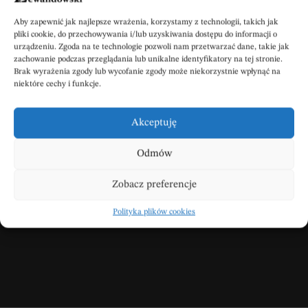
POBIERZ POWIADOMIENIE SMS
Aby zapewnić jak najlepsze wrażenia, korzystamy z technologii, takich jak
pliki cookie, do przechowywania i/lub uzyskiwania dostępu do informacji o
urządzeniu. Zgoda na te technologie pozwoli nam przetwarzać dane, takie jak
zachowanie podczas przeglądania lub unikalne identyfikatory na tej stronie.
Brak wyrażenia zgody lub wycofanie zgody może niekorzystnie wpłynąć na
niektóre cechy i funkcje.
Akceptuję
Wpisz swoje kondolencje
Odmów
Zobacz preferencje
DODAJ KONDOLENCJE
Polityka plików cookies