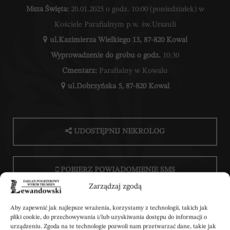
Msza Święta:
20.01.2025 o godz. 10:00 (poniedziałek) w
Kościele Parafialnym p.w. św.Urszuli
ul.Kazimierza Wielkiego 13, 87-820 Kowal
Wyprowadzenie do grobu o godz.
10:30
Cmentarz:
Parafialny w Kowalu
ul.Dobrzyńska 5, 87-820 Kowal
UDOSTĘPNIJ NEKROLOG
POBIERZ POWIADOMIENIE SMS
Zarządzaj zgodą
Aby zapewnić jak najlepsze wrażenia, korzystamy z technologii, takich jak
pliki cookie, do przechowywania i/lub uzyskiwania dostępu do informacji o
urządzeniu. Zgoda na te technologie pozwoli nam przetwarzać dane, takie jak