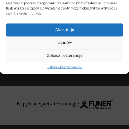
zachowanie podczas przeglądania lub unikalne identyfikatory na tej stronie.
Brak wyrażenia zgody lub wycofanie zgody może niekorzystnie wpłynąć na
Wpisz swoje kondolencje
niektóre cechy i funkcje.
Akceptuję
DODAJ KONDOLENCJE
Odmów
Zobacz preferencje
Polityka plików cookies
Napędzane przez technologię