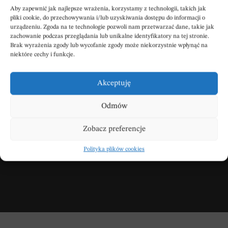
POBIERZ POWIADOMIENIE SMS
Aby zapewnić jak najlepsze wrażenia, korzystamy z technologii, takich jak
pliki cookie, do przechowywania i/lub uzyskiwania dostępu do informacji o
urządzeniu. Zgoda na te technologie pozwoli nam przetwarzać dane, takie jak
zachowanie podczas przeglądania lub unikalne identyfikatory na tej stronie.
Brak wyrażenia zgody lub wycofanie zgody może niekorzystnie wpłynąć na
niektóre cechy i funkcje.
Wpisz swoje kondolencje
Akceptuję
Odmów
DODAJ KONDOLENCJE
Zobacz preferencje
Polityka plików cookies