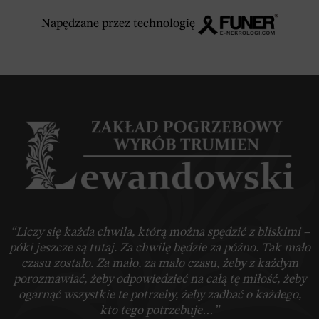
Napędzane przez technologię
“Liczy się każda chwila, którą można spędzić z bliskimi –
póki jeszcze są tutaj. Za chwilę będzie za późno. Tak mało
czasu zostało. Za mało, za mało czasu, żeby z każdym
porozmawiać, żeby odpowiedzieć na całą tę miłość, żeby
ogarnąć wszystkie te potrzeby, żeby zadbać o każdego,
kto tego potrzebuje…”