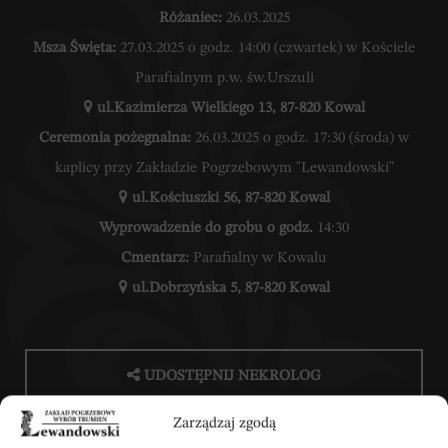
Różaniec:
26.03.2025
Msza Święta:
27.03.2025 o godz. 14:00 (czwartek) w Kościele
Parafialnym p.w. św.Urszuli
ul.Kazimierza Wielkiego 13, 87-820 Kowal
Ceremonia pożegnalna:
26.03.2025 o godz. 17:30 (środa) w
kaplicy przy Zakładzie Pogrzebowym "Lewandowski"
ul.Kościuszki 56, 87-820 Kowal
Wyprowadzenie do grobu o godz.
14:30
Cmentarz:
Parafialny w Kowalu
ul.Dobrzyńska 5, 87-820 Kowal
UDOSTĘPNIJ NEKROLOG
Zarządzaj zgodą