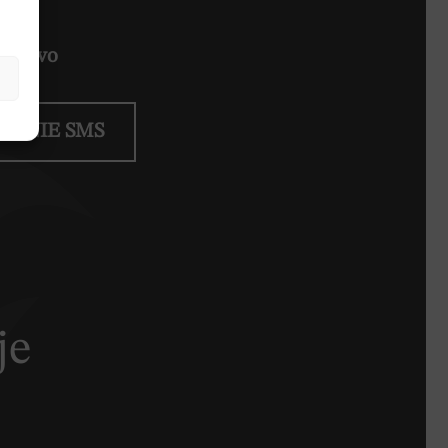
uchowo
IENIE SMS
je