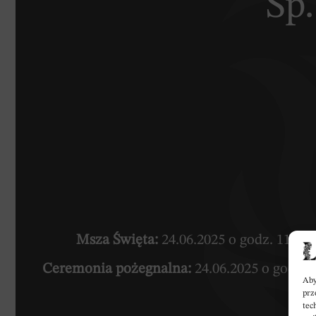
Śp
Msza Święta:
24.06.2025 o godz. 11:00
Ceremonia pożegnalna:
24.06.2025 o godz.
Aby
prz
tec