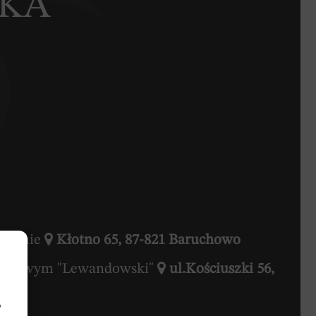
SKA
Kłotnie
Kłotno 65, 87-821 Baruchowo
ogrzebowym "Lewandowski"
ul.Kościuszki 56,
b