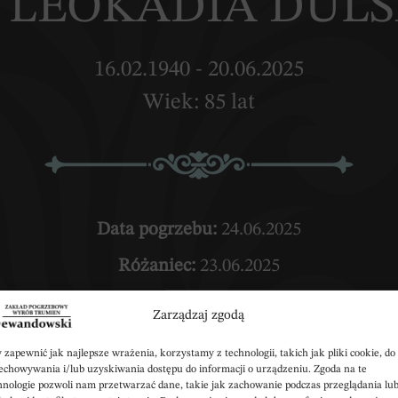
. LEOKADIA DUL
16.02.1940 - 20.06.2025
Wiek: 85 lat
Data pogrzebu:
24.06.2025
Różaniec:
23.06.2025
 (wtorek) w Kościele Parafialnym Świętej Trójcy w 
Zarządzaj zgodą
 17:00 (poniedziałek) w kaplicy przy Zakładzie P
 zapewnić jak najlepsze wrażenia, korzystamy z technologii, takich jak pliki cookie, do
echowywania i/lub uzyskiwania dostępu do informacji o urządzeniu. Zgoda na te
87-820 Kowal
hnologie pozwoli nam przetwarzać dane, takie jak zachowanie podczas przeglądania lu