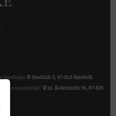
KE
a w Smólniku
Smólnik 5, 87-815 Smólnik
owym "Lewandowski"
ul. Kościuszki 56, 87-820
b