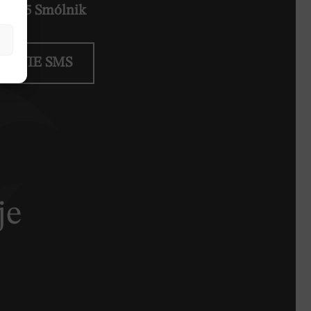
7-815 Smólnik
IENIE SMS
je