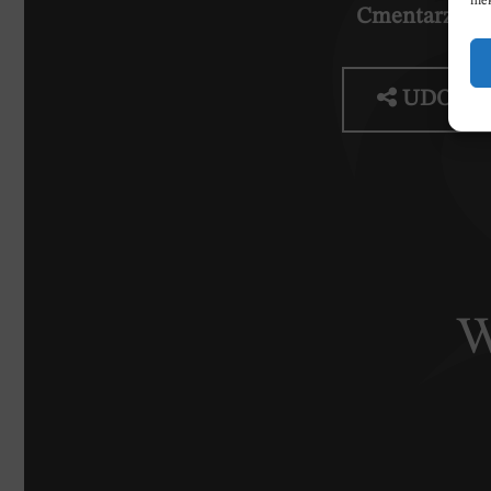
nie
Cmentarz:
Ko
UDOSTĘ
W