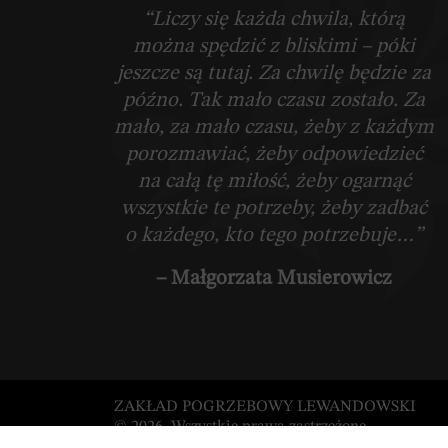
“Liczy się każda chwila, którą
można spędzić z bliskimi – póki
jeszcze są tutaj. Za chwilę będzie za
późno. Tak mało czasu zostało. Za
mało, za mało czasu, żeby z każdym
porozmawiać, żeby odpowiedzieć
na całą tę miłość, żeby ogarnąć
wszystkie te potrzeby, żeby zadbać
o każdego, kto tego potrzebuje…”
– Małgorzata Musierowicz
ZAKŁAD POGRZEBOWY LEWANDOWSKI
© 2026. Wszystkie prawa zastrzeżone.