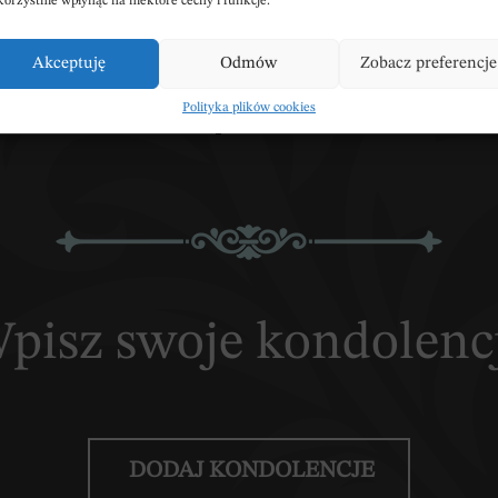
korzystnie wpłynąć na niektóre cechy i funkcje.
munalny Smólnik-Zuzałka
Smólnik-Zuzałka 5, 8
Akceptuję
Odmów
Zobacz preferencje
PNIJ NEKROLOG
POBIERZ POWIADOM
Polityka plików cookies
pisz swoje kondolenc
DODAJ KONDOLENCJE