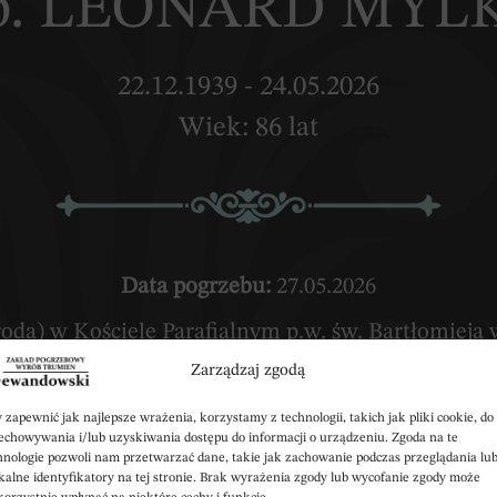
p. LEONARD MYL
22.12.1939 - 24.05.2026
Wiek: 86 lat
Data pogrzebu:
27.05.2026
środa) w Kościele Parafialnym p.w. św. Bartłomiej
Zarządzaj zgodą
18:30 (wtorek) w Kaplicy przy Zakładzie Pogrzeb
Kowal
 zapewnić jak najlepsze wrażenia, korzystamy z technologii, takich jak pliki cookie, do
echowywania i/lub uzyskiwania dostępu do informacji o urządzeniu. Zgoda na te
hnologie pozwoli nam przetwarzać dane, takie jak zachowanie podczas przeglądania lu
Wyprowadzenie do grobu o godz.
14:30
kalne identyfikatory na tej stronie. Brak wyrażenia zgody lub wycofanie zgody może