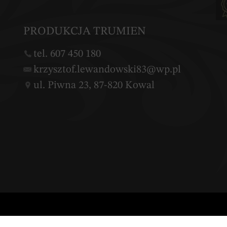
PRODUKCJA TRUMIEN
tel. 607 450 180
krzysztof.lewandowski83@wp.pl
ul. Piwna 23, 87-820 Kowal