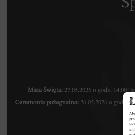
Ś
Msza Święta:
27.05.2026 o godz. 14:00 (
Ceremonia pożegnalna:
26.05.2026 o godz. 
Aby
prz
tec
uni