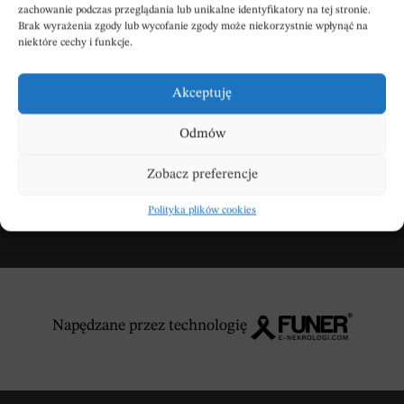
zachowanie podczas przeglądania lub unikalne identyfikatory na tej stronie.
Brak wyrażenia zgody lub wycofanie zgody może niekorzystnie wpłynąć na
Wpisz swoje kondolencje
niektóre cechy i funkcje.
Akceptuję
DODAJ KONDOLENCJE
Odmów
Zobacz preferencje
Polityka plików cookies
Napędzane przez technologię