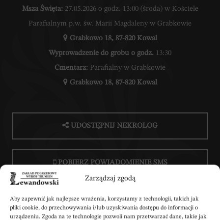
Msza Święta:
27.05.2026 o godz. 13:00 (środa) w Kościele
Parafialnym p.w. św. Marii Magdaleny w Grabkowie
Grabkowo 18, 87-820 Kowal
Wyprowadzenie do grobu o godz.
13:30
Cmentarz:
Parafialny w Grabkowie
Grabkowo 18, 87-820 Kowal
UDOSTĘPNIJ NEKROLOG
POBIERZ POWIADOMIENIE SMS
Zarządzaj zgodą
Aby zapewnić jak najlepsze wrażenia, korzystamy z technologii, takich jak
pliki cookie, do przechowywania i/lub uzyskiwania dostępu do informacji o
urządzeniu. Zgoda na te technologie pozwoli nam przetwarzać dane, takie jak