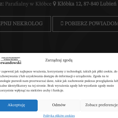
z:
Parafialny w Kłóbce
Kłóbka 12, 87-840 Lubień
PNIJ NEKROLOG
POBIERZ POWIADOM
Zarządzaj zgodą
 zapewnić jak najlepsze wrażenia, korzystamy z technologii, takich jak pliki cookie, do
echowywania i/lub uzyskiwania dostępu do informacji o urządzeniu. Zgoda na te
pisz swoje kondolenc
hnologie pozwoli nam przetwarzać dane, takie jak zachowanie podczas przeglądania lu
kalne identyfikatory na tej stronie. Brak wyrażenia zgody lub wycofanie zgody może
korzystnie wpłynąć na niektóre cechy i funkcje.
Akceptuję
Odmów
Zobacz preferencje
DODAJ KONDOLENCJE
Polityka plików cookies