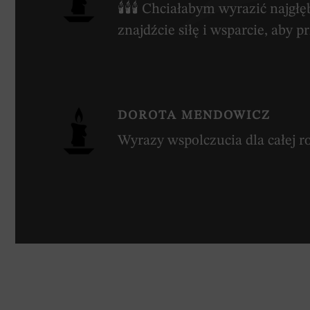
🕯🕯🕯 Chciałabym wyrazić najg
znajdźcie siłę i wsparcie, aby prz
DOROTA MENDOWICZ
Wyrazy wspolczucia dla całej r