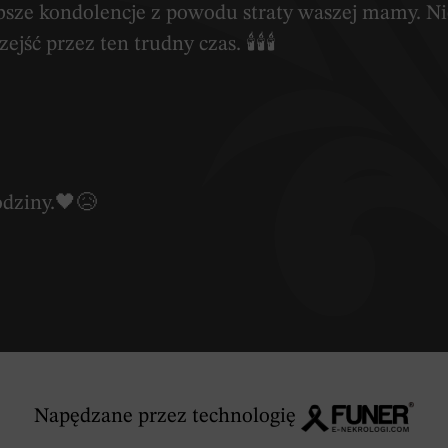
łębsze kondolencje z powodu straty waszej mamy. N
ejść przez ten trudny czas. 🕯🕯🕯
odziny.🖤😥
Napędzane przez technologię