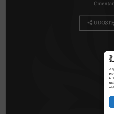
Cmentar
UDOSTĘ
Aby
prz
W
tec
uni
nie