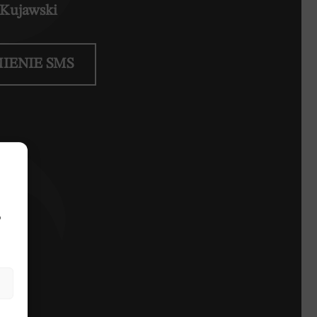
 Kujawski
IENIE SMS
je
b