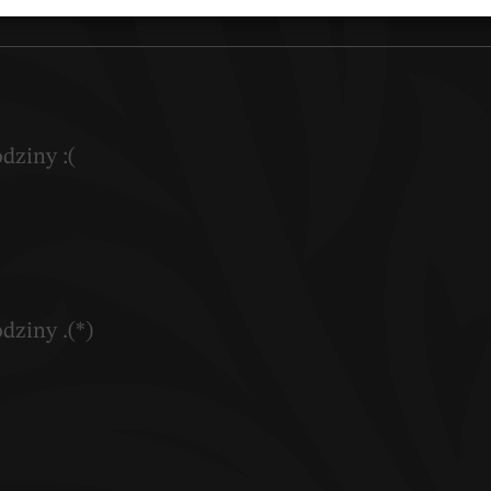
dziny :(
dziny .(*)