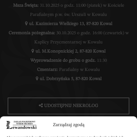
Msza Święta:
31.10.2025 o godz. 11:00 (piatek) w Kościele
Parafialnym p.w. św. Urszuli w Kowalu
ul. Kazimierza Wielkiego 13, 87-820 Kowal
Ceremonia pożegnalna:
30.10.2025 o godz. 16:00 (czwartek) w
Kaplicy Przycmentarnej w Kowalu
ul. M.Konopnickiej 2, 87-820 Kowal
Wyprowadzenie do grobu o godz.
11:30
Cmentarz:
Parafialny w Kowalu
ul. Dobrzyńska 5, 87-820 Kowal
UDOSTĘPNIJ NEKROLOG
Zarządzaj zgodą
POBIERZ POWIADOMIENIE SMS