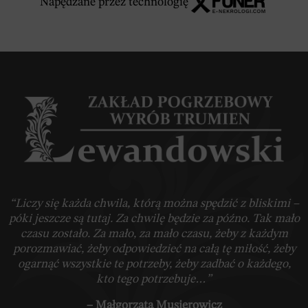
Napędzane przez technologię
“Liczy się każda chwila, którą można spędzić z bliskimi –
póki jeszcze są tutaj. Za chwilę będzie za późno. Tak mało
czasu zostało. Za mało, za mało czasu, żeby z każdym
porozmawiać, żeby odpowiedzieć na całą tę miłość, żeby
ogarnąć wszystkie te potrzeby, żeby zadbać o każdego,
kto tego potrzebuje…”
– Małgorzata Musierowicz