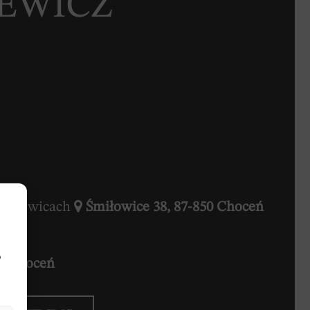
IEWICZ
 Śmiłowicach
Śmiłowice 38, 87-850 Choceń
b
50 Choceń