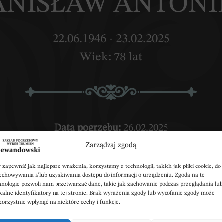
TANISŁAW ANTON
22.06.1946 - 23.02.2025
Wiek: 78 lat
Data pogrzebu:
26.02.2025
Zarządzaj zgodą
da) w Kościele Parafialnym p.w. św. Bartłomieja w
Wyprowadzenie do grobu o godz.
12:30
 zapewnić jak najlepsze wrażenia, korzystamy z technologii, takich jak pliki cookie, do
echowywania i/lub uzyskiwania dostępu do informacji o urządzeniu. Zgoda na te
hnologie pozwoli nam przetwarzać dane, takie jak zachowanie podczas przeglądania lu
z:
Parafialny w Śmiłowicach
Śmiłowice 38, 87-8
kalne identyfikatory na tej stronie. Brak wyrażenia zgody lub wycofanie zgody może
korzystnie wpłynąć na niektóre cechy i funkcje.