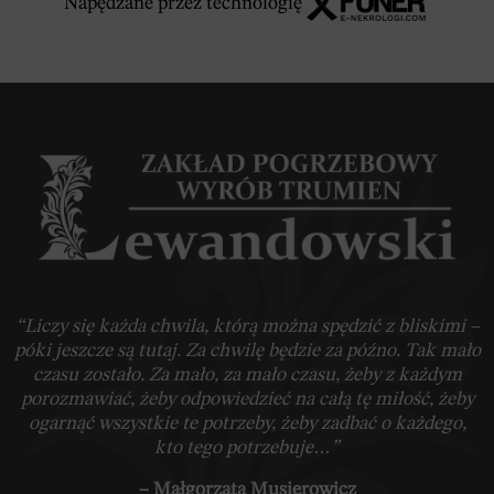
Napędzane przez technologię
“Liczy się każda chwila, którą można spędzić z bliskimi –
póki jeszcze są tutaj. Za chwilę będzie za późno. Tak mało
czasu zostało. Za mało, za mało czasu, żeby z każdym
porozmawiać, żeby odpowiedzieć na całą tę miłość, żeby
ogarnąć wszystkie te potrzeby, żeby zadbać o każdego,
kto tego potrzebuje…”
– Małgorzata Musierowicz