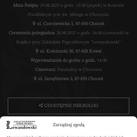
Msza Święta:
29.08.2025 o godz. 13:30 (piątek) w Kościele
Parafialnym p.w. św. Idziego w Choceniu
ul. Czerniewicka 1, 87-850 Choceń
Ceremonia pożegnalna:
28.08.2025 o godz. 16:00 (czwartek) w
Kaplicy przy Zakładzie Pogrzebowym "Lewandowski"
ul. Kościuszki 56, 87-820 Kowal
Wyprowadzenie do grobu o godz.
14:00
Cmentarz:
Parafialny w Choceniu
ul. Jarzębinowa 2, 87-850 Choceń
UDOSTĘPNIJ NEKROLOG
Zarządzaj zgodą
POBIERZ POWIADOMIENIE SMS