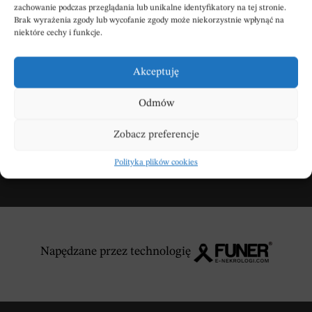
zachowanie podczas przeglądania lub unikalne identyfikatory na tej stronie.
Brak wyrażenia zgody lub wycofanie zgody może niekorzystnie wpłynąć na
Wpisz swoje kondolencje
niektóre cechy i funkcje.
Akceptuję
DODAJ KONDOLENCJE
Odmów
Zobacz preferencje
Polityka plików cookies
Napędzane przez technologię