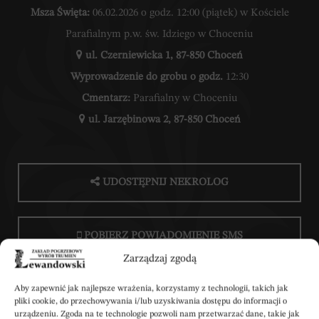
Msza Święta:
06.02.2026 o godz. 12:00 (piątek) w Kościele
Parafialnym p.w. św. Idziego w Choceniu
ul. Czerniewicka 1, 87-850 Choceń
Wyprowadzenie do grobu o godz.
12:30
Cmentarz:
Parafialny w Choceniu
ul. Jarzębinowa 2, 87-850 Choceń
UDOSTĘPNIJ NEKROLOG
POBIERZ POWIADOMIENIE SMS
Zarządzaj zgodą
Aby zapewnić jak najlepsze wrażenia, korzystamy z technologii, takich jak
pliki cookie, do przechowywania i/lub uzyskiwania dostępu do informacji o
urządzeniu. Zgoda na te technologie pozwoli nam przetwarzać dane, takie jak