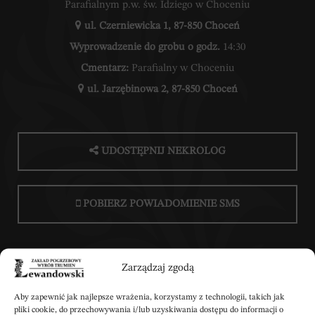
Parafialnym p.w. św. Idziego w Choceniu
ul. Czerniewicka 1, 87-850 Choceń
Wyprowadzenie do grobu o godz.
14:30
Cmentarz:
Parafialny w Choceniu
ul. Jarzębinowa 2, 87-850 Choceń
UDOSTĘPNIJ NEKROLOG
POBIERZ POWIADOMIENIE SMS
Zarządzaj zgodą
Aby zapewnić jak najlepsze wrażenia, korzystamy z technologii, takich jak
Wpisz swoje kondolencje
pliki cookie, do przechowywania i/lub uzyskiwania dostępu do informacji o