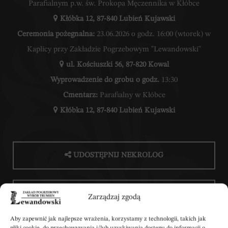
Parafialnym p.w. św. Prokopa Męczennika w Kłóbce
Kłóbka 12, 87-840 Lubień Kujawski
Ceremonia pożegnalna:
23.06.2026 o godz. 16:00 (wtorek) w
Kaplicy przy Zakładzie Pogrzebowym "Lewandowski"
ul. Kościuszki 56, 87-820 Kowal
Wyprowadzenie do grobu o godz.
13:30
Cmentarz:
Parafialny w Kłóbce
Kłóbka 12, 87-840 Lubień Kujawski
UDOSTĘPNIJ NEKROLOG
POBIERZ POWIADOMIENIE SMS
Zarządzaj zgodą
Aby zapewnić jak najlepsze wrażenia, korzystamy z technologii, takich jak