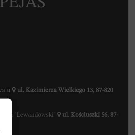
 PEJAŚ
owalu
ul. Kazimierza Wielkiego 13, 87-820
ebowym "Lewandowski"
ul. Kościuszki 56, 87-
b