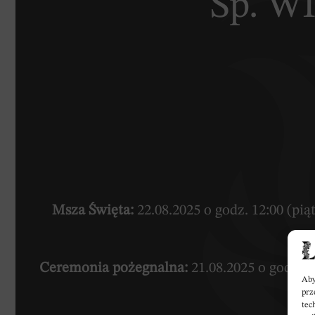
Śp. W
Msza Święta:
22.08.2025 o godz. 12:00 (pi
Ceremonia pożegnalna:
21.08.2025 o godz. 
Aby
prz
tec