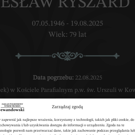
IESŁAW RYSZARD
07.05.1946 - 19.08.2025
Wiek: 79 lat
Data pogrzebu:
22.08.2025
ątek) w Kościele Parafialnym p.w. św. Urszuli w K
Kowal
Zarządzaj zgodą
16:00 (czwartek) w Kaplicy przy Zakładzie Pogrz
 zapewnić jak najlepsze wrażenia, korzystamy z technologii, takich jak pliki cookie, do
echowywania i/lub uzyskiwania dostępu do informacji o urządzeniu. Zgoda na te
820 Kowal
hnologie pozwoli nam przetwarzać dane, takie jak zachowanie podczas przeglądania lu