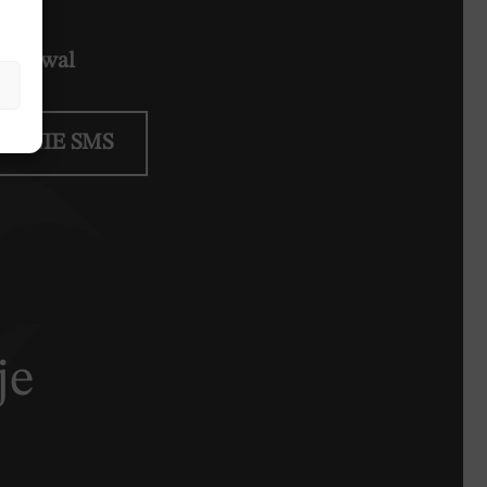
20 Kowal
IENIE SMS
je