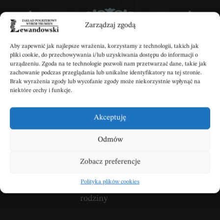
Zarządzaj zgodą
Wpisz swoje kondolencje
Aby zapewnić jak najlepsze wrażenia, korzystamy z technologii, takich jak
pliki cookie, do przechowywania i/lub uzyskiwania dostępu do informacji o
urządzeniu. Zgoda na te technologie pozwoli nam przetwarzać dane, takie jak
zachowanie podczas przeglądania lub unikalne identyfikatory na tej stronie.
Brak wyrażenia zgody lub wycofanie zgody może niekorzystnie wpłynąć na
DODAJ KONDOLENCJE
niektóre cechy i funkcje.
Akceptuję
Odmów
WANDA I KAZIMIERZ
SIELAWA
Zobacz preferencje
24.11.2025, 10:00
Polityka plików cookies
Wyrazy współczucia dla całej
rodziny