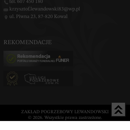
tel. 607 450 180
krzysztof.lewandowski83@wp.pl
ul. Piwna 23, 87-820 Kowal
REKOMENDACJE
ZAKŁAD POGRZEBOWY LEWANDOWSKI
© 2026. Wszystkie prawa zastrzeżone.