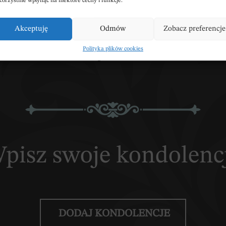
korzystnie wpłynąć na niektóre cechy i funkcje.
rz:
Parafialny w Kowalu
ul.Dobrzyńska 5, 87-82
Akceptuję
Odmów
Zobacz preferencje
PNIJ NEKROLOG
POBIERZ POWIADOM
Polityka plików cookies
pisz swoje kondolenc
DODAJ KONDOLENCJE