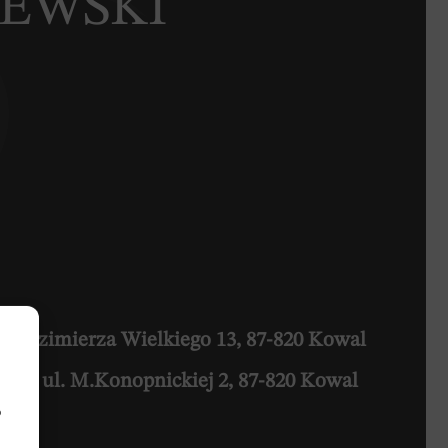
JEWSKI
l.Kazimierza Wielkiego 13, 87-820 Kowal
alu
ul. M.Konopnickiej 2, 87-820 Kowal
b