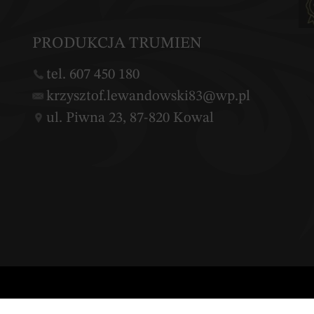
PRODUKCJA TRUMIEN
tel. 607 450 180
krzysztof.lewandowski83@wp.pl
ul. Piwna 23, 87-820 Kowal