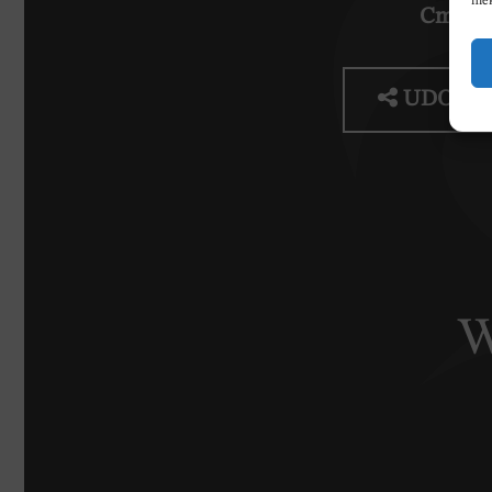
nie
Cmenta
UDOSTĘ
W