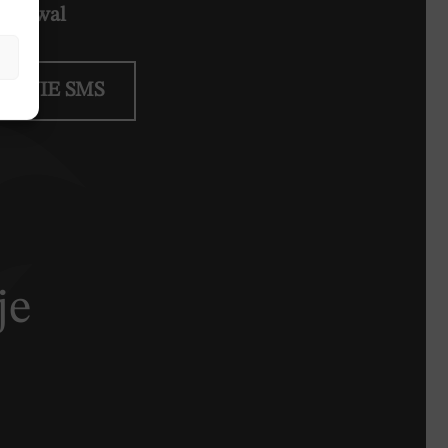
0 Kowal
IENIE SMS
je