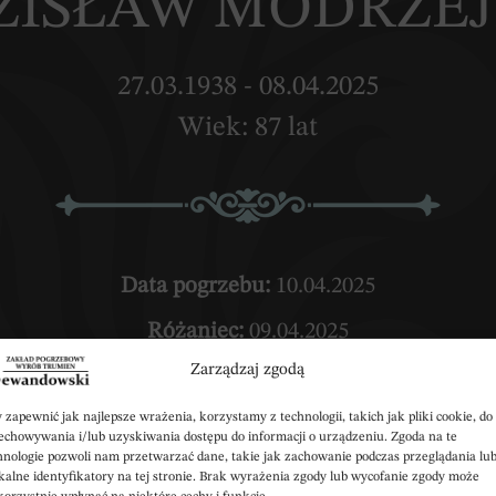
DZISŁAW MODRZE
27.03.1938 - 08.04.2025
Wiek: 87 lat
Data pogrzebu:
10.04.2025
Różaniec:
09.04.2025
Zarządzaj zgodą
zwartek) w Kościele Parafialnym p.w. św.Urszuli
u
dz. 18:30 (środa) w Kaplicy Przycmentarnej w Kow
 zapewnić jak najlepsze wrażenia, korzystamy z technologii, takich jak pliki cookie, do
echowywania i/lub uzyskiwania dostępu do informacji o urządzeniu. Zgoda na te
hnologie pozwoli nam przetwarzać dane, takie jak zachowanie podczas przeglądania lu
Wyprowadzenie do grobu o godz.
11:30
kalne identyfikatory na tej stronie. Brak wyrażenia zgody lub wycofanie zgody może