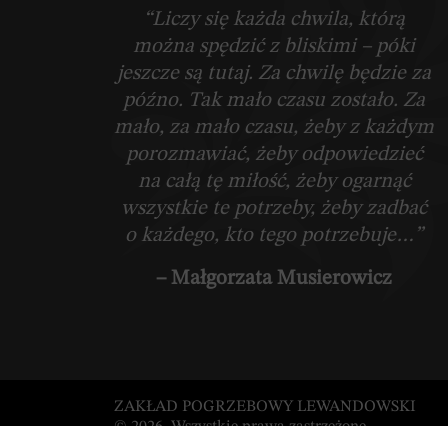
“Liczy się każda chwila, którą
można spędzić z bliskimi – póki
jeszcze są tutaj. Za chwilę będzie za
późno. Tak mało czasu zostało. Za
mało, za mało czasu, żeby z każdym
porozmawiać, żeby odpowiedzieć
na całą tę miłość, żeby ogarnąć
wszystkie te potrzeby, żeby zadbać
o każdego, kto tego potrzebuje…”
– Małgorzata Musierowicz
ZAKŁAD POGRZEBOWY LEWANDOWSKI
© 2026. Wszystkie prawa zastrzeżone.