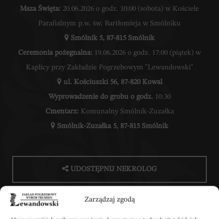
Msza Święta:
20.06.2026 o godz. 10:00 (sobota) w Kościele
Parafialnym p.w. św. Bartłomieja w Smólniku
Smólnik 5, 87-815 Smólnik
Ceremonia pożegnalna:
19.06.2026 o godz. 17:00 (piątek) w
Kaplicy przy Zakładzie Pogrzebowym "Lewandowski"
ul. Kościuszki 56, 87-820 Kowal
Wyprowadzenie do grobu o godz.
10:30
Cmentarz:
Komunalny Smólnik-Zuzałka
Smólnik-Zuzałka 5, 87-815 Smólnik
UDOSTĘPNIJ NEKROLOG
Zarządzaj zgodą
POBIERZ POWIADOMIENIE SMS