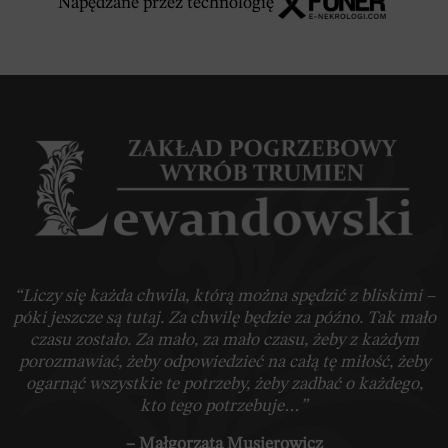
Napędzane przez technologię
“Liczy się każda chwila, którą można spędzić z bliskimi –
póki jeszcze są tutaj. Za chwilę będzie za późno. Tak mało
czasu zostało. Za mało, za mało czasu, żeby z każdym
porozmawiać, żeby odpowiedzieć na całą tę miłość, żeby
ogarnąć wszystkie te potrzeby, żeby zadbać o każdego,
kto tego potrzebuje…”
– Małgorzata Musierowicz